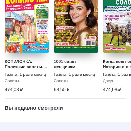
КОПИЛОЧКА.
1001 совет
Когда поют с
Полезные советы.
женщинам
Истории о л
Домашний уют,
предательств
Газета
,
1 раз в месяц
Газета
,
1 раз в месяц
Газета
,
1 раз 
хозяйство, семья
прощении, вс
Советы
Советы
Досуг
жизни
474,08 ₽
68,50 ₽
474,08 ₽
Вы недавно смотрели