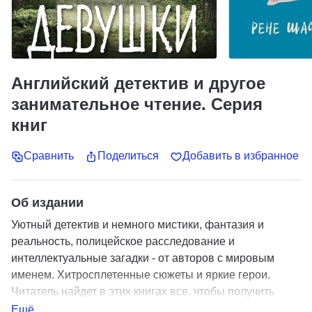
Английский детектив и другое
занимательное чтение. Серия
книг
Сравнить
Поделиться
Добавить в избранное
Об издании
Уютный детектив и немного мистики, фантазия и
реальность, полицейское расследование и
интеллектуальные загадки - от авторов с мировым
именем. Хитросплетенные сюжеты и яркие герои.
Читатель найдет в этих книгах все, чтобы получить
удовольствие и поломать голову. Для домашних
Ещё