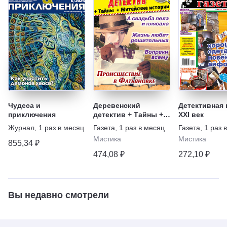
Чудеса и
Деревенский
Детективная 
приключения
детектив + Тайны +
XXI век
Житейские истории
Журнал
,
1 раз в месяц
Газета
,
1 раз в месяц
Газета
,
1 раз 
Мистика
Мистика
855,34 ₽
474,08 ₽
272,10 ₽
Вы недавно смотрели