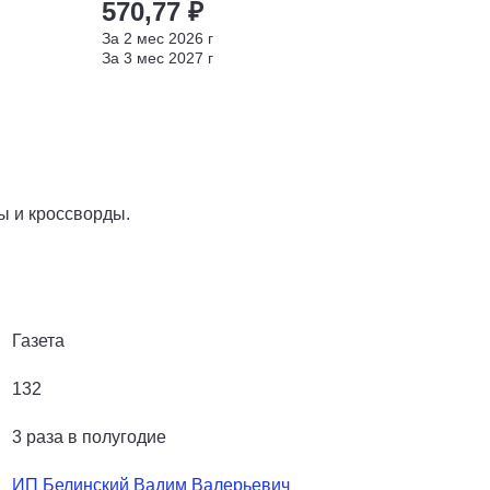
570,77 ₽
За
2
мес
2026
г
За
3
мес
2027
г
ы и кроссворды.
Газета
132
3 раза в полугодие
ИП Белинский Вадим Валерьевич