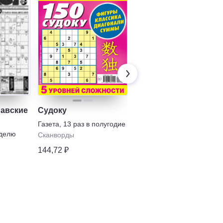
навские
Судоку
Лиза. Судоку
сложные
Газета
,
13 раз в полугодие
еделю
Газета
,
7 раз в полугодие
Сканворды
Сканворды
144,72 ₽
96,31 ₽