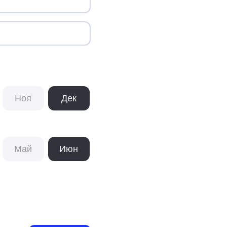
Ноя
Дек
Май
Июн