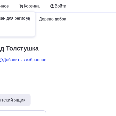
нное
Корзина
Войти
зан для региона
Для бизнеса
Дерево добра
д Толстушка
Добавить в избранное
нтский ящик