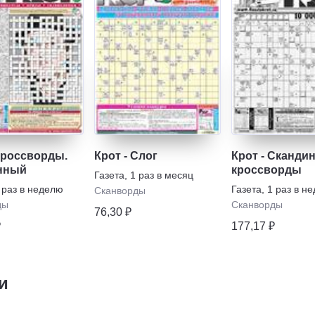
 Кроссворды.
Крот - Слог
Крот - Сканди
нный
кроссворды
Газета
,
1 раз в месяц
 раз в неделю
Газета
,
1 раз в н
Сканворды
ды
Сканворды
76,30 ₽
₽
177,17 ₽
и