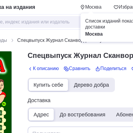
а на издания
Москва
Избра
Список изданий пока
доставки
Москва
рды
Спецвыпуск Журнал Сканворд Толстушка
Спецвыпуск Журнал Сканвор
К описанию
Сравнить
Поделиться
Купить себе
Дерево добра
Доставка
Адрес
До востребования
Абоне