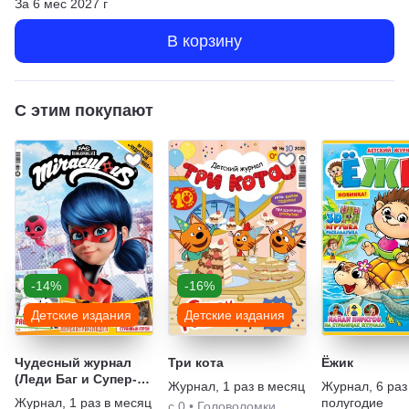
За
6
мес
2027
г
В корзину
С этим покупают
-14%
-16%
Детские издания
Детские издания
Чудесный журнал
Три кота
Ёжик
(Леди Баг и Супер-
Журнал
,
1 раз в месяц
Журнал
,
6 раз
Кот) с подарочным
Журнал
,
1 раз в месяц
полугодие
с 0
•
Головоломки