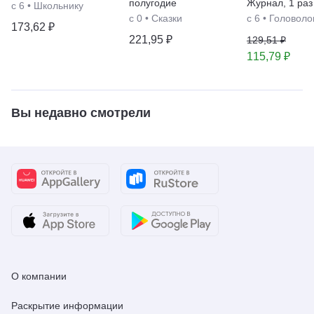
полугодие
Журнал
,
1 раз
с 6
•
Школьнику
с 0
•
Сказки
с 6
•
Головоло
173,62 ₽
221,95 ₽
129,51 ₽
115,79 ₽
Вы недавно смотрели
О компании
Раскрытие информации