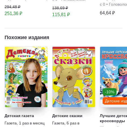
вложением
с 0
•
Головоло
294,48 ₽
138,69 ₽
64,64 ₽
251,36 ₽
115,81 ₽
Похожие издания
-10%
Детские из
Детская газета
Детские сказки
Лучшие детс
кроссворды
Газета
,
1 раз в месяц
Газета
,
6 раз в