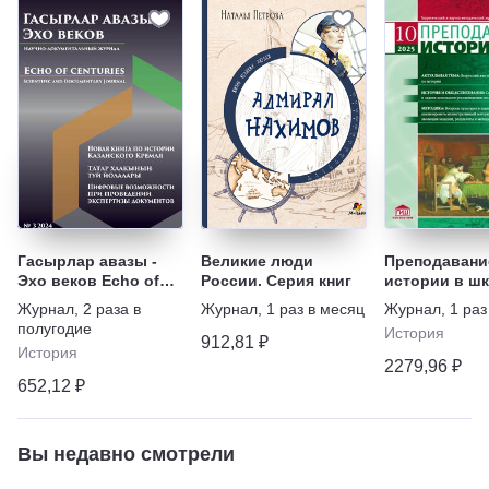
Гасырлар авазы -
Великие люди
Преподавани
Эхо веков Echo of
России. Серия книг
истории в ш
centuries
Журнал
,
2 раза в
Журнал
,
1 раз в месяц
Журнал
,
1 раз
полугодие
История
912,81 ₽
История
2279,96 ₽
652,12 ₽
Вы недавно смотрели