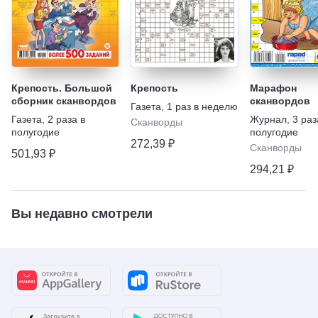
Крепость. Большой
Крепость
Марафон
сборник сканвордов
сканвордов
Газета
,
1 раз в неделю
Газета
,
2 раза в
Журнал
,
3 раз
Сканворды
полугодие
полугодие
272,39 ₽
Сканворды
501,93 ₽
294,21 ₽
Вы недавно смотрели