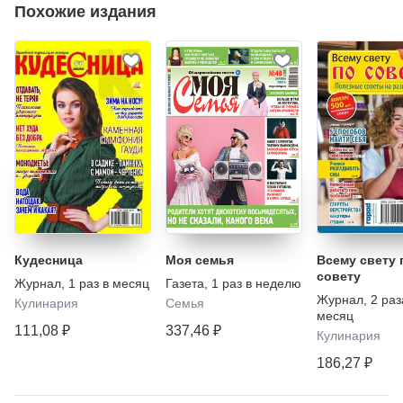
Похожие издания
Кудесница
Моя семья
Всему свету 
совету
Журнал
,
1 раз в месяц
Газета
,
1 раз в неделю
Журнал
,
2 раз
Кулинария
Семья
месяц
111,08 ₽
337,46 ₽
Кулинария
186,27 ₽