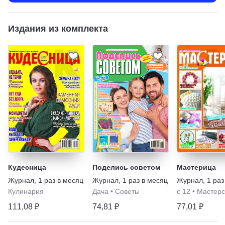
Издания из комплекта
Кудесница
Поделись советом
Мастерица
Журнал
,
1 раз в месяц
Журнал
,
1 раз в месяц
Журнал
,
1 раз
Кулинария
Дача
•
Советы
с 12
•
Мастерс
111,08 ₽
74,81 ₽
77,01 ₽