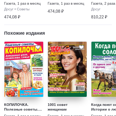
Увлекательные
Сокровенные
Газета
,
1 раз в месяц
Газета
,
1 раз в месяц
Газета
,
2 раза
житейские истории +
истории, любовь и
Досуг
•
Советы
Досуг
Полезные советы
семейные тайны
474,08 ₽
474,08 ₽
810,22 ₽
Похожие издания
КОПИЛОЧКА.
1001 совет
Когда поют с
Полезные советы.
женщинам
Истории о л
Домашний уют,
предательств
Газета
,
1 раз в месяц
Газета
,
1 раз в месяц
Газета
,
1 раз 