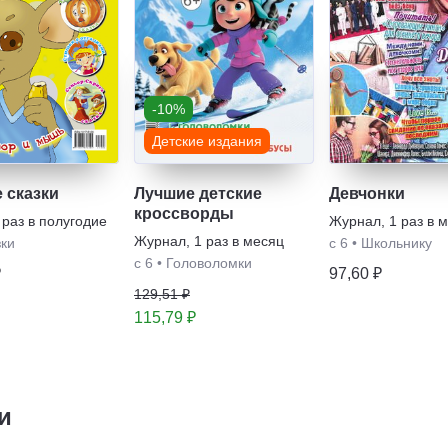
-10%
Детские издания
 сказки
Лучшие детские
Девчонки
кроссворды
 раз в полугодие
Журнал
,
1 раз в 
Журнал
,
1 раз в месяц
зки
с 6
•
Школьнику
с 6
•
Головоломки
₽
97,60 ₽
129,51 ₽
115,79 ₽
и