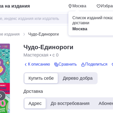
а на издания
Москва
Избра
Список изданий пока
доставки
Москва
ые издания
Чудо-Единороги
Чудо-Единороги
Мастерская
•
с 0
К описанию
Сравнить
Поделиться
Купить себе
Дерево добра
Доставка
Адрес
До востребования
Абоне