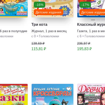
-16%
-17%
Детские издания
Детские издан
Три кота
Классный жур
6 раз в полугодие
Журнал
,
1 раз в месяц
Газета
,
1 раз в м
оволомки
с 0
•
Головоломки
с 6
•
Головоломки
138,69 ₽
236,97 ₽
115,81 ₽
195,83 ₽