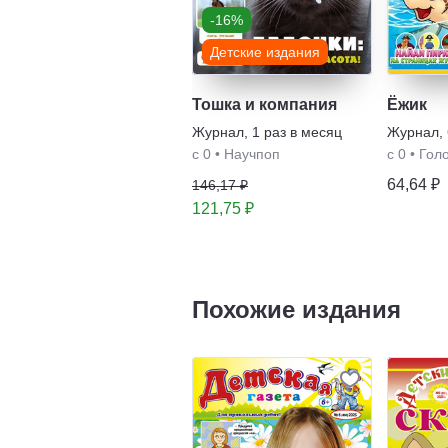
-16%
Детские издания
Тошка и компания
Ёжик
Журнал
,
1 раз в месяц
Журнал
,
с 0
•
Научпоп
с 0
•
Гол
64,64 ₽
146,17 ₽
121,75 ₽
Похожие издания