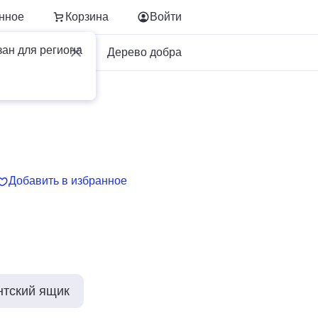
нное
Корзина
Войти
зан для региона
Для бизнеса
Дерево добра
Добавить в избранное
нтский ящик