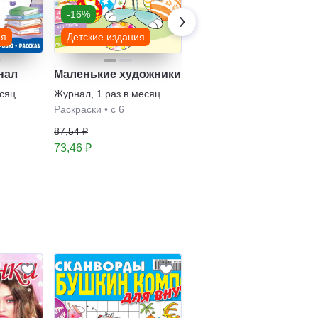
-16%
-16%
ия
Детские издания
Детские издания
нал
Маленькие художники
Весёлые игры. L.O.L.
Surprise!
есяц
Журнал
,
1 раз в месяц
Журнал
,
1 раз в месяц
Раскраски
•
с 6
с 0
•
Головоломки
87,54 ₽
179,06 ₽
73,46 ₽
149,03 ₽