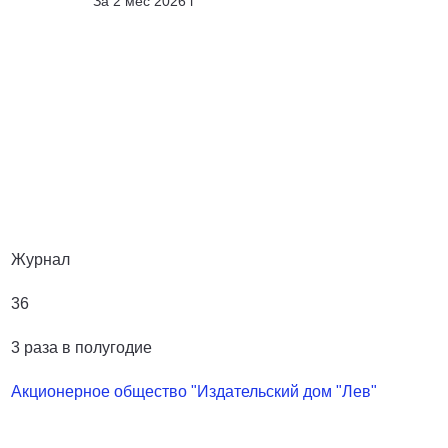
За
2
мес
2026
г
Журнал
36
3 раза в полугодие
Акционерное общество "Издательский дом "Лев"