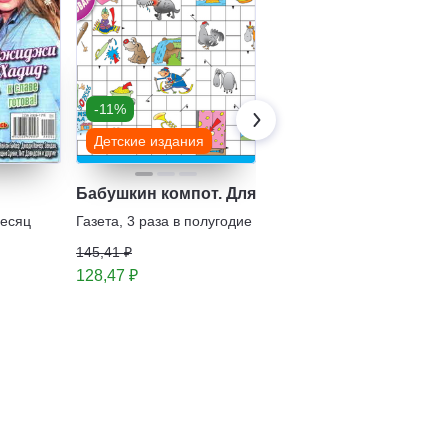
-11%
-14%
Детские издания
Детские издания
Бабушкин компот. Для внучат. Сканворды
Чудесный журнал
(Леди Баг и Супер-
месяц
Газета
,
3 раза в полугодие
Кот) с подарочным
Журнал
,
1 раз в месяц
145,41 ₽
вложением
294,48 ₽
128,47 ₽
251,36 ₽