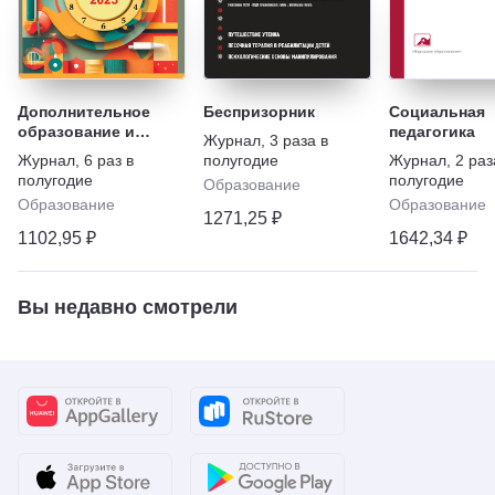
Дополнительное
Беспризорник
Социальная
образование и
педагогика
Журнал
,
3 раза в
воспитание с
Журнал
,
6 раз в
полугодие
Журнал
,
2 раз
приложением
полугодие
полугодие
Образование
Образование
Образование
1271,25 ₽
1102,95 ₽
1642,34 ₽
Вы недавно смотрели