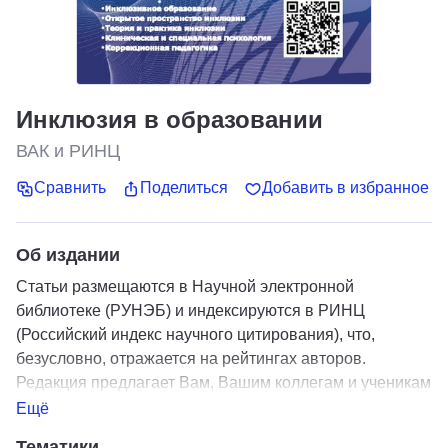
Инклюзия в образовании
ВАК и РИНЦ
Сравнить
Поделиться
Добавить в избранное
Об издании
Статьи размещаются в Научной электронной
библиотеке (РУНЭБ) и индексируются в РИНЦ
(Российский индекс научного цитирования), что,
безусловно, отражается на рейтингах авторов.
Редакция предлагает Вам, Вашим коллегам и ученикам
возможность публиковать статьи по направлению
Ещё
«Педагогические науки» и, прежде всего, по вопросам,
Тематики