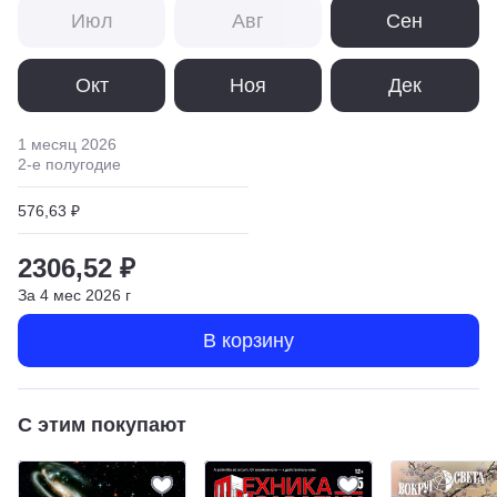
Июл
Авг
Сен
Окт
Ноя
Дек
1 месяц
2026
2
-е полугодие
576,63 ₽
2306,52 ₽
За
4
мес
2026
г
В корзину
С этим покупают