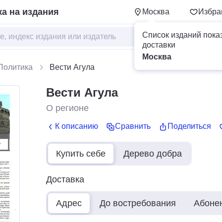
а на издания
Москва
Избра
Список изданий пока
доставки
Москва
Политика
Вести Агула
Вести Агула
О регионе
К описанию
Сравнить
Поделиться
Купить себе
Дерево добра
Доставка
Адрес
До востребования
Абоне