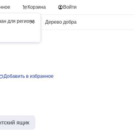
нное
Корзина
Войти
зан для региона
Для бизнеса
Дерево добра
Добавить в избранное
нтский ящик