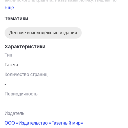
английского алфавита. Развиваем логику. Пишем по
клеточкам и линеечкам, раскрашиваем картинки
Ещё
Тематики
Детские и молодёжные издания
Характеристики
Тип
Газета
Количество страниц
-
Периодичность
-
Издатель
ООО «Издательство «Газетный мир»