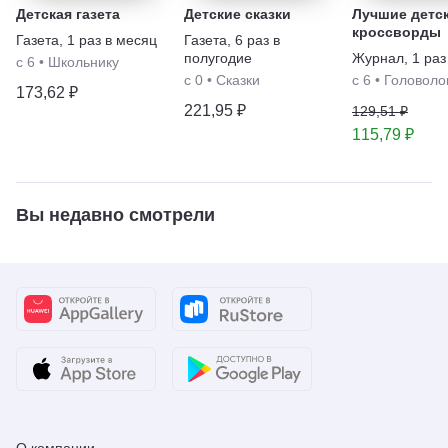
Детская газета
Детские сказки
Лучшие детс
кроссворды
Газета
,
1 раз в месяц
Газета
,
6 раз в
полугодие
Журнал
,
1 раз
с 6
•
Школьнику
с 0
•
Сказки
с 6
•
Головоло
173,62 ₽
221,95 ₽
129,51 ₽
115,79 ₽
Вы недавно смотрели
О компании