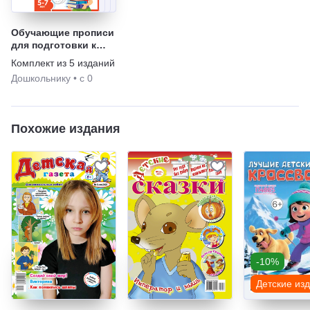
Обучающие прописи
для подготовки к
школе
Комплект из
5
изданий
Дошкольнику
•
с 0
Похожие издания
-10%
Детские из