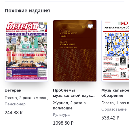
Похожие издания
Ветеран
Проблемы
Музыкально
музыкальной науки /
обозрение
Газета
,
2 раза в месяц
Music Scholarship
Журнал
,
2 раза в
Газета
,
1 раз 
Пенсионер
полугодие
Образование
244,88 ₽
Культура
538,42 ₽
1098,50 ₽