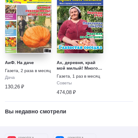
АиФ. На даче
Ах, деревня, край
мой милый! Много
Газета
,
2 раза в месяц
хороших советов и
Газета
,
1 раз в месяц
Дача
увлекательные
Советы
истории
130,26 ₽
474,08 ₽
Вы недавно смотрели