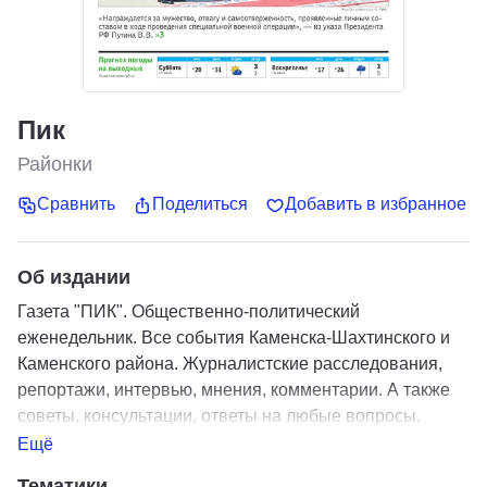
Пик
Районки
Сравнить
Поделиться
Добавить в избранное
Об издании
Газета "ПИК". Общественно-политический
еженедельник. Все события Каменска-Шахтинского и
Каменского района. Журналистские расследования,
репортажи, интервью, мнения, комментарии. А также
советы, консультации, ответы на любые вопросы,
страница для детворы, подробная телепрограмма,
Ещё
конкурсы, сканворды - всегда найдется нужное для
Тематики