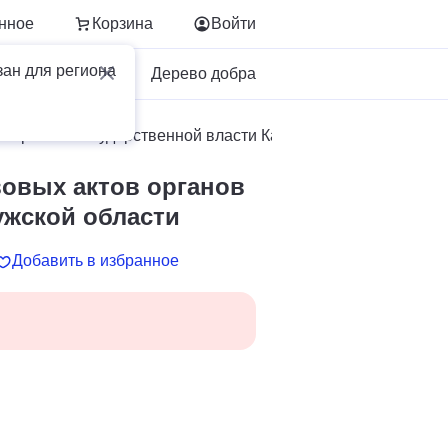
нное
Корзина
Войти
зан для региона
Для бизнеса
Дерево добра
 органов государственной власти Калужской области
овых актов органов
ужской области
Добавить в избранное