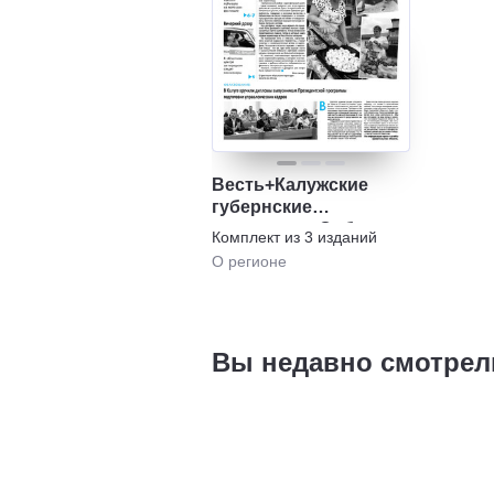
Весть+Калужские
губернские
ведомости+Собрание
Комплект из
3
изданий
нормативных
О регионе
правовых актов
органов
государственной
власти Калужской
Вы недавно смотрел
области