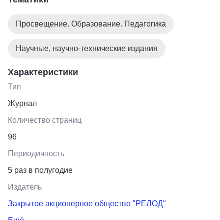
его страницах публикуются статьи ученых-
лингводидактов, профессоров и преподавателей
Просвещение. Образование. Педагогика
российских вузов, учителей, методистов, авторов
современных УМК. Издается с 1934 года.
Научные, научно-технические издания
Характеристики
Тип
Журнал
Количество страниц
96
Периодичность
5 раз в полугодие
Издатель
Закрытое акционерное общество "РЕЛОД"