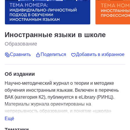
Иностранные языки в школе
Образование
Сравнить
Поделиться
Добавить в избранное
Об издании
Научно-методический журнал о теории и методике
обучения иностранным языкам. Включен в перечень
ВАК (категория К2), публикуется в eLibrary (РИНЦ).
Материалы журнала ориентированы на
непрерывность образования, и понятие «школа»
включает в себя все уровни образовательной системы:
Ещё
дошкольную, школьную, вузовскую, поствузовскую. На
Тематики