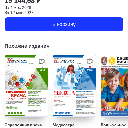
15 144,58 ₽
За
4
мес
2026
г
За
12
мес
2027
г
В корзину
Похожие издания
Справочник врача
Медсестра
Дошкольное