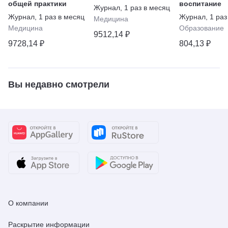
общей практики
воспитание
Журнал
,
1 раз в месяц
Журнал
,
1 раз в месяц
Журнал
,
1 раз
Медицина
Медицина
Образование
9512,14 ₽
9728,14 ₽
804,13 ₽
Вы недавно смотрели
О компании
Раскрытие информации