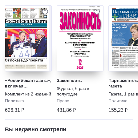
«Российская газета»,
Законность
Парламентск
включая
газета
Журнал
,
6 раз в
еженедельный
Комплект из
2
изданий
полугодие
Газета
,
1 раз 
выпуск «Российской
Политика
Право
Политика
газеты» – Неделя
626,31 ₽
431,86 ₽
155,23 ₽
Вы недавно смотрели