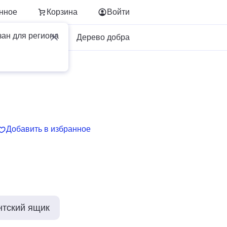
нное
Корзина
Войти
зан для региона
Для бизнеса
Дерево добра
Добавить в избранное
нтский ящик