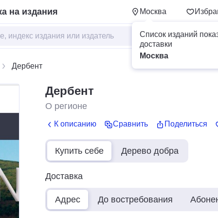
а на издания
Москва
Избра
Список изданий пока
доставки
Москва
Дербент
Дербент
О регионе
К описанию
Сравнить
Поделиться
Купить себе
Дерево добра
Доставка
Адрес
До востребования
Абоне