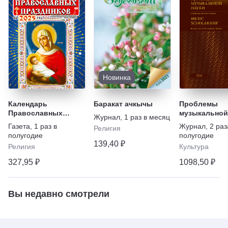
Новинка
Календарь
Баракат ачкычы
Проблемы
Православных
музыкальной 
Журнал
,
1 раз в месяц
праздников на 2027
Music Schola
Газета
,
1 раз в
Журнал
,
2 раз
Религия
год
полугодие
полугодие
139,40 ₽
Религия
Культура
327,95 ₽
1098,50 ₽
Вы недавно смотрели