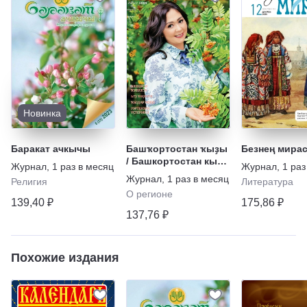
Новинка
Баракат ачкычы
Башҡортостан ҡыҙы
Безнең мира
/ Башкортостан кызы
Журнал
,
1 раз в месяц
Журнал
,
1 раз
/ Дочь
Журнал
,
1 раз в месяц
Религия
Литература
Башкортостана
О регионе
139,40 ₽
175,86 ₽
137,76 ₽
Похожие издания