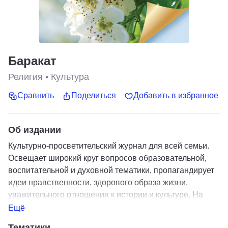
Баракат
Религия
•
Культура
Сравнить
Поделиться
Добавить в избранное
Об издании
Культурно-просветительский журнал для всей семьи.
Освещает широкий круг вопросов образовательной,
воспитательной и духовной тематики, пропагандирует
идеи нравственности, здорового образа жизни,
уважительного отношения к истории и культуре. На
башкирском языке.
Ещё
Тематики