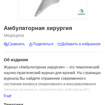
Амбулаторная хирургия
Медицина
Сравнить
Поделиться
Добавить в избранное
Об издании
Журнал «Амбулаторная хирургия» – это тематический
научно-практический журнал для врачей. На страницах
журнала Вы найдете отражение современного
состояния вопроса оперативного и консервативного
лечения различных хирургических заболеваний с
использованием стационарозамещающих технологий
Ещё
Тематики