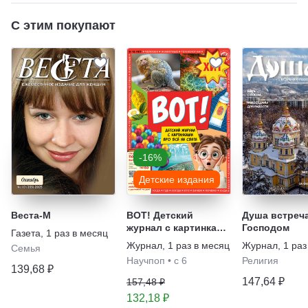
С этим покупают
-16%
Детские издания
Веста-М
ВОТ! Детский
Душа встреча
журнал с картинками
Господом
Газета
,
1 раз в месяц
про все на свете
Журнал
,
1 раз в месяц
Журнал
,
1 раз
Семья
Научпоп
•
с 6
Религия
139,68 ₽
147,64 ₽
157,48 ₽
132,18 ₽