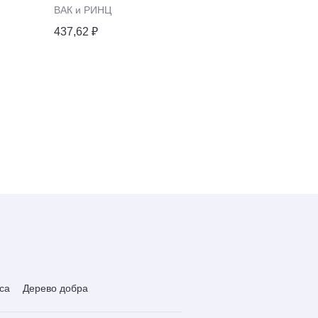
и оптики
ВАК и РИНЦ
Цифровизация
437,62 ₽
2120,85 ₽
са
Дерево добра