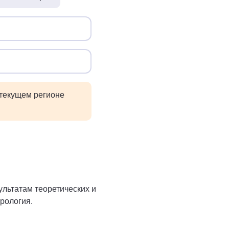
 текущем регионе
льтатам теоретических и
рология.