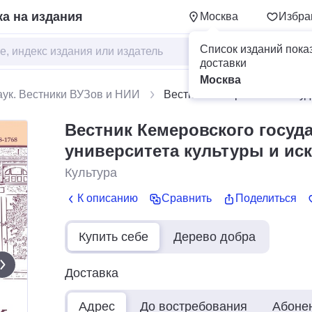
а на издания
Москва
Избра
Список изданий пока
доставки
Москва
ук. Вестники ВУЗов и НИИ
Вестник Кемеровского госуд
Вестник Кемеровского госуд
университета культуры и иск
Культура
К описанию
Сравнить
Поделиться
Купить себе
Дерево добра
Доставка
Адрес
До востребования
Абоне