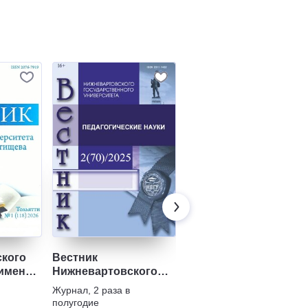
ского
Вестник
Научно-технический
 имени
Нижневартовского
вестник
государственного
информационных
Журнал
,
2 раза в
Журнал
,
3 раза в
университета
технологий, механик
полугодие
полугодие