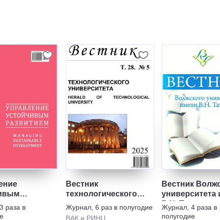
ение
Вестник
Вестник Волж
ивым
технологического
университета
ием
университета
В.Н. Татищева
3 раза в
Журнал
,
6 раз в полугодие
Журнал
,
4 раза в
е
полугодие
ВАК и РИНЦ