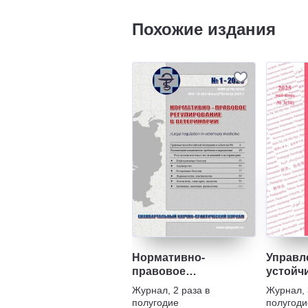
Похожие издания
Нормативно-
Управл
правовое
устойч
регулирование в
развит
Журнал
,
2 раза в
Журнал
,
ветеринарии
полугодие
полугоди