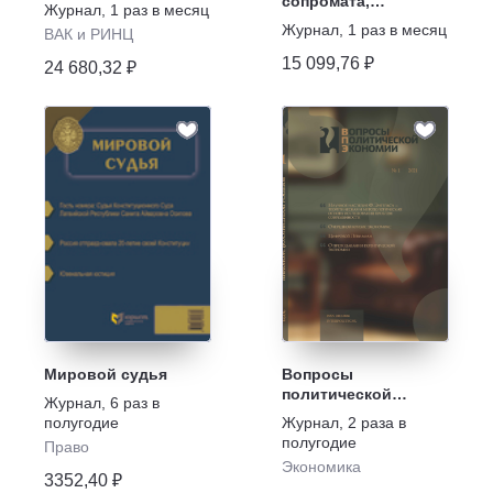
сопромата,
Журнал
,
1 раз в месяц
упругости,
Журнал
,
1 раз в месяц
ВАК и РИНЦ
пластичности,
обработки
15 099,76 ₽
24 680,32 ₽
материалов
давлением и
разрушения
Мировой судья
Вопросы
политической
Журнал
,
6 раз в
экономии
полугодие
Журнал
,
2 раза в
полугодие
Право
Экономика
3352,40 ₽