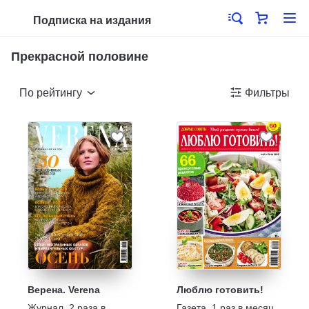
Подписка на издания
Прекрасной половине
По рейтингу
Фильтры
Верена. Verena
Люблю готовить!
Журнал
,
2 раза в
Газета
,
1 раз в месяц