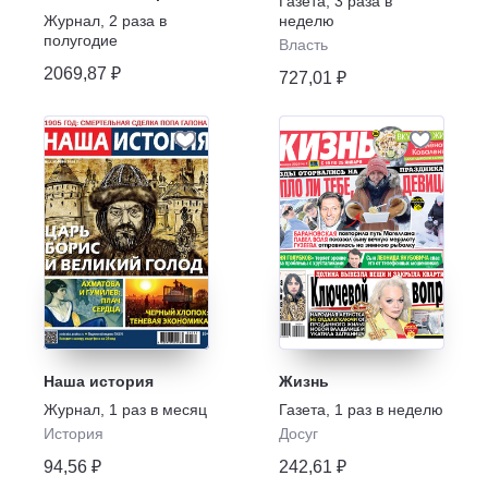
Газета
,
3 раза в
Выдающиеся
Журнал
,
2 раза в
неделю
личности, Праздники
полугодие
Власть
страны. Серия
комплектов
2069,87 ₽
727,01 ₽
Наша история
Жизнь
Журнал
,
1 раз в месяц
Газета
,
1 раз в неделю
История
Досуг
94,56 ₽
242,61 ₽