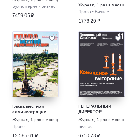
корпоративного
Журнал
,
1 раз в месяц
Бухгалтерия
•
Бизнес
управления
Право
•
Бизнес
7459,05 ₽
1776,20 ₽
Глава местной
ГЕНЕРАЛЬНЫЙ
администрации
ДИРЕКТОР.
Персональный
Журнал
,
1 раз в месяц
Журнал
,
1 раз в месяц
журнал
Право
Бизнес
руководителя
12 585,61 ₽
6750,78 ₽