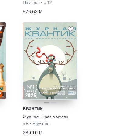
Научпоп
•
с 12
576,63 ₽
Квантик
Журнал
,
1 раз в месяц
с 6
•
Научпоп
289,10 ₽