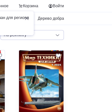
нное
Корзина
Войти
зан для региона
Для бизнеса
Дерево добра
По рейтингу