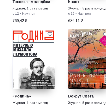
Техника - молодёжи
Квант
Журнал
,
1 раз в месяц
Журнал
,
5 раз в полуго
с 12
•
Научпоп
с 12
•
Научпоп
769,42 ₽
686,11 ₽
«Родина»
Вокруг Света
Журнал
,
1 раз в месяц
Журнал
,
5 раз в полуго