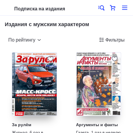
Подписка на издания
Издания с мужским характером
По рейтингу
Фильтры
За рулём
Аргументы и факты
Журнал
,
6 раз в
Газета
,
1 раз в неделю