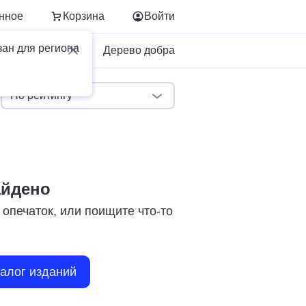
нное
Корзина
Войти
зан для региона
Для бизнеса
Дерево добра
По рейтингу
айдено
 опечаток, или поищите что-то
талог изданий