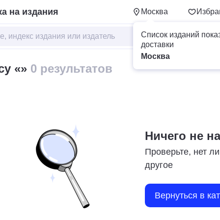
а на издания
Москва
Избра
Список изданий пока
доставки
Москва
су «»
0 результатов
Ничего не н
Проверьте, нет ли
другое
Вернуться в ка