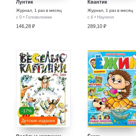
Лунтик
Квантик
Журнал
,
1 раз в месяц
Журнал
,
1 раз в месяц
с 0
•
Головоломки
с 6
•
Научпоп
146,28 ₽
289,10 ₽
-17%
Детские издания