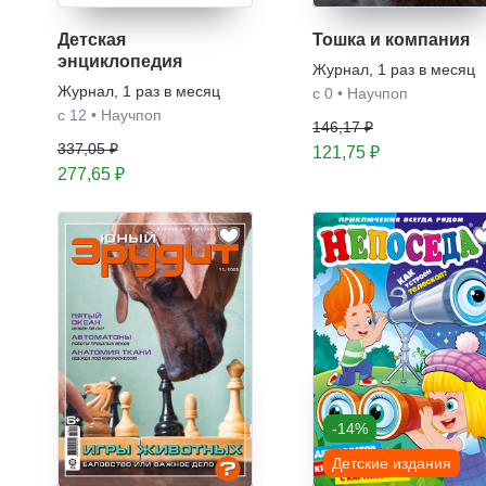
Детская
Тошка и компания
энциклопедия
Журнал
,
1 раз в месяц
Журнал
,
1 раз в месяц
с 0
•
Научпоп
с 12
•
Научпоп
146,17 ₽
337,05 ₽
121,75 ₽
277,65 ₽
-14%
Детские издания