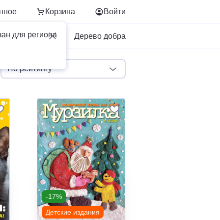
нное
Корзина
Войти
зан для региона
Для бизнеса
Дерево добра
По рейтингу
-17%
Детские издания