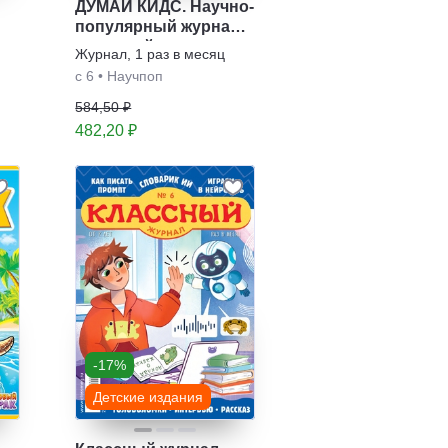
ДУМАЙ КИДС. Научно-
популярный журнал
для детей
Журнал
,
1 раз в месяц
с 6
•
Научпоп
584,50 ₽
482,20 ₽
-17%
Детские издания