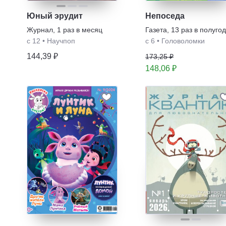
Юный эрудит
Непоседа
Журнал
,
1 раз в месяц
Газета
,
13 раз в полуго
с 12
•
Научпоп
с 6
•
Головоломки
144,39 ₽
173,25 ₽
148,06 ₽