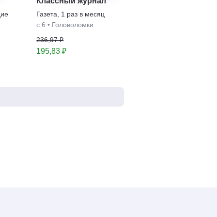
Классный журнал
дие
Газета
,
1 раз в месяц
с 6
•
Головоломки
236,97 ₽
195,83 ₽