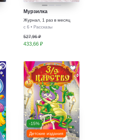
Мурзилка
Журнал
,
1 раз в месяц
с 6
•
Рассказы
527,96 ₽
433,66 ₽
-15%
Детские издания