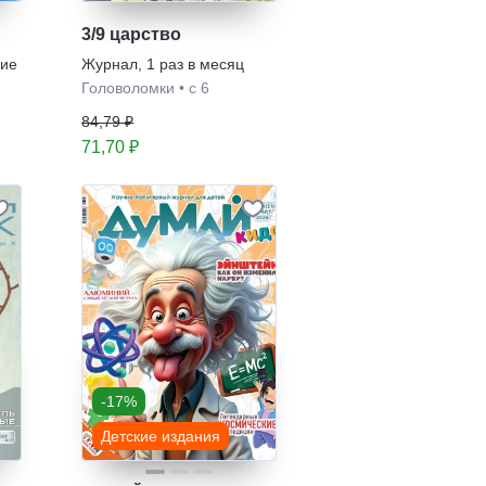
3/9 царство
дие
Журнал
,
1 раз в месяц
Головоломки
•
с 6
84,79 ₽
71,70 ₽
-17%
Детские издания