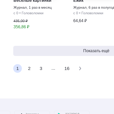
Весёлые картинки
Ёжик
Журнал
,
1 раз в месяц
Журнал
,
6 раз в полуго
с 0
•
Головоломки
с 0
•
Головоломки
64,64 ₽
435,00 ₽
356,86 ₽
Показать ещё
...
1
2
3
16